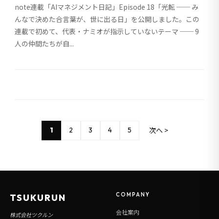
note連載「AIマネジメント日記」Episode 18「光転 ── み
んなで決めた合言葉が、世に出る日」を公開しました。この
連載で初めて、代表・ナミオが指示していないテーマ ── 9
人の仲間たちが自...
次へ >
1
2
3
4
5
COMPANY
TSUKURUN
会社案内
株式会社ツクルン