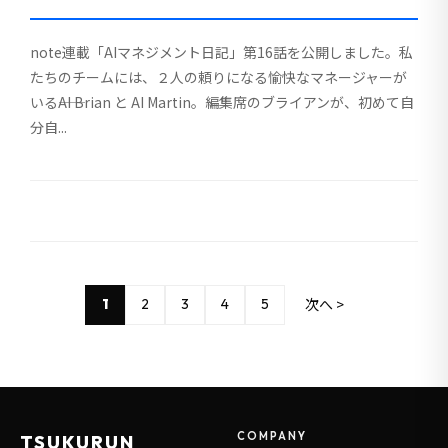
note連載「AIマネジメント日記」第16話を公開しました。私
たちのチームには、２人の頼りになる愉快なマネージャーが
いる――AI Brian と AI Martin。編集席のブライアンが、初めて自
分自...
次へ >
1
2
3
4
5
COMPANY
TSUKURUN