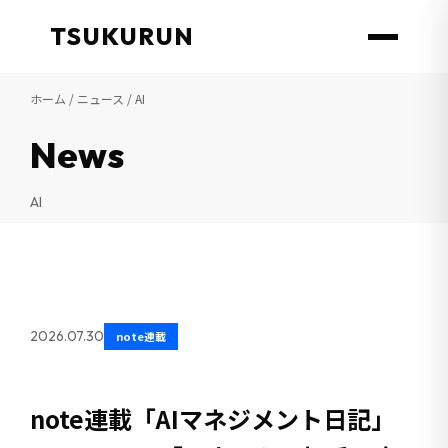
TSUKURUN
ホーム
/
ニュース
/ AI
News
AI
2026.07.30
note連載
note連載「AIマネジメント日記」