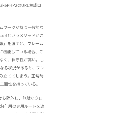
ePHP2のURL生成ロ
ームワークが持つ一般的な
r::urlというメソッドがこ
報」を渡すと、フレーム
常に機能している場合、こ
がなく、保守性が高い。し
なる状況があると、フレ
組み立ててしまう。正常時
二面性を持っている。
象から除外し、無駄なクロ
cle` 用の専用ルートを追