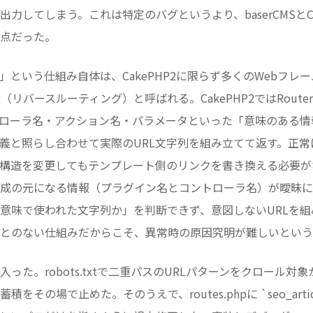
力してしまう。これは特定のバグというより、baserCMSとCak
点だった。
」という仕組み自体は、CakePHP2に限らず多くのWebフレ
uting（リバースルーティング）と呼ばれる。CakePHP2ではRoute
ローラ名・アクション名・パラメータといった「意味のある情
義と照らし合わせて実際のURL文字列を組み立てて返す。正
L構造を変更してもテンプレート側のリンクを書き換える必要
成の元になる情報（プラグイン名とコントローラ名）が曖昧に
意味で使われた文字列か」を判断できず、意図しないURLを
とのない仕組みだからこそ、異常時の原因究明が難しいという
った。robots.txtで二重パスのURLパターンをクロール対
をその場で止めた。そのうえで、routes.phpに `seo_arti