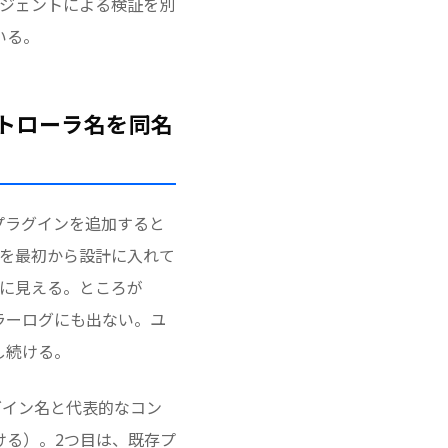
ージェントによる検証を別
いる。
コントローラ名を同名
でプラグインを追加すると
を最初から設計に入れて
に見える。ところが
エラーログにも出ない。ユ
し続ける。
グイン名と代表的なコン
ける）。2つ目は、既存プ