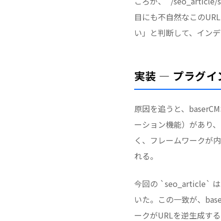
ころが、`/seo_artic
目にも不自然なこのUR
い」と判断して、インデ
実装 — プラグ
原因を追うと、baserCM
ーション機能）があり、
く、フレームワークが内
れる。
今回の `seo_artic
いた。この一致が、bas
ークがURLを逆生成す