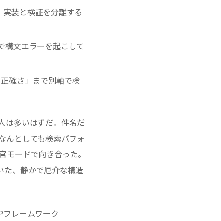
本修正、実装と検証を分離する
記事で構文エラーを起こして
の正確さ」まで別軸で検
ある人は多いはずだ。件名だ
「なんとしても検索パフォ
揮官モードで向き合った。
でいた、静かで厄介な構造
HPフレームワーク