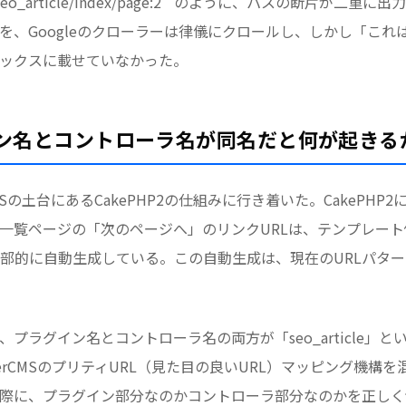
le/seo_article/index/page:2` のように、パスの断片が
Lを、Googleのクローラーは律儀にクロールし、しかし「こ
ックスに載せていなかった。
イン名とコントローラ名が同名だと何が起きる
Sの土台にあるCakePHP2の仕組みに行き着いた。CakePHP2には
一覧ページの「次のページへ」のリンクURLは、テンプレー
部的に自動生成している。この自動生成は、現在のURLパタ
le` は、プラグイン名とコントローラ名の両方が「seo_article
erCMSのプリティURL（見た目の良いURL）マッピング機構
る際に、プラグイン部分なのかコントローラ部分なのかを正し