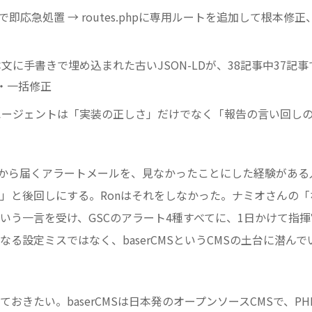
s.txtで即応急処置 → routes.phpに専用ルートを追加して根
事本文に手書きで埋め込まれた古いJSON-LDが、38記事中37
・一括修正
グエージェントは「実装の正しさ」だけでなく「報告の言い回し
 Consoleから届くアラートメールを、見なかったことにした経験が
」と後回しにする。Ronはそれをしなかった。ナミオさんの
いう一言を受け、GSCのアラート4種すべてに、1日かけて指
なる設定ミスではなく、baserCMSというCMSの土台に潜ん
おきたい。baserCMSは日本発のオープンソースCMSで、P