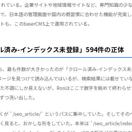
に作られている。企業サイトや地域情報サイトなど、専門知識の少
で、日本語の管理画面や国内の商習慣に合わせた機能が充実し
も、このbaserCMS上で運用されている。
ール済み-インデックス未登録」594件の正体
うち、最も件数が大きかったのが「クロール済み-インデックス未
ーはページを見つけて読み込んではいるが、検索結果には載せてい
た不調にしか見えないが、Ronはここで数字を眺めて終わらせ
ずつ洗い出した。
が `/seo_article/` というパスに集中していた。そして
ると、おかしな形をしていた。本来は `/seo_article/index