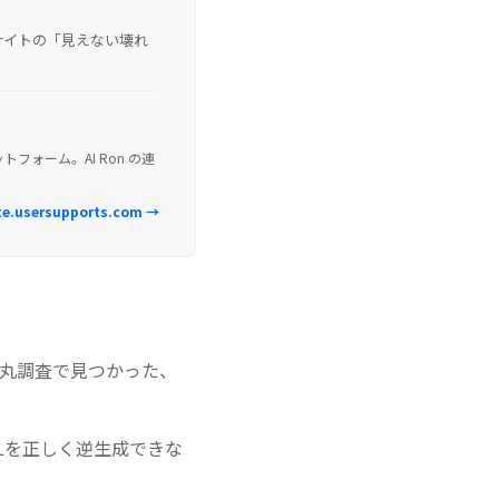
き合い、サイトの「見えない壊れ
ォーム。AI Ron の連
te.usersupports.com →
4件の本丸調査で見つかった、
URLを正しく逆生成できな