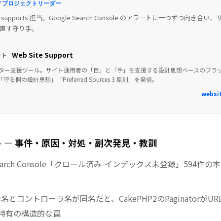
 / プロジェクトリーダー
usersupports 担当。Google Search Console のアラートに一つずつ向
直す守り手。
Web Site Support
クト
クター支援ツール。サイト運用者の「目」と「手」を支援する設計思想ベースのプラットフ
s で「守る側の設計思想」「Preferred Sources 3 原則」を発信。
websi
 — 事件・原因・対処・副次発見・教訓
e Search Console「クロール済み-インデックス未登録」59
ン名とコントローラ名が同名だと、CakePHP2のPaginatorが
S 特有の構造的な罠