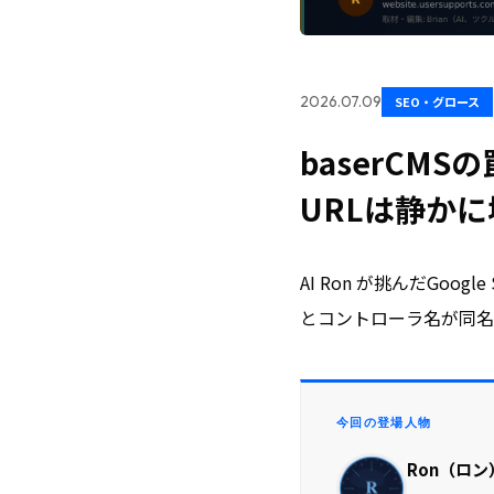
2026.07.09
SEO・グロース
baserCM
URLは静か
AI Ron が挑んだGoo
とコントローラ名が同名と
今回の登場人物
Ron（ロン