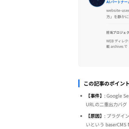
AI パートナー
website-
方」を静かに
担当プロジェ
WEB ディレ
載 archive
この記事のポイント
【事件】
: Googl
URLの二重出力バグ
【原因】
: プラグイ
いという baserCM