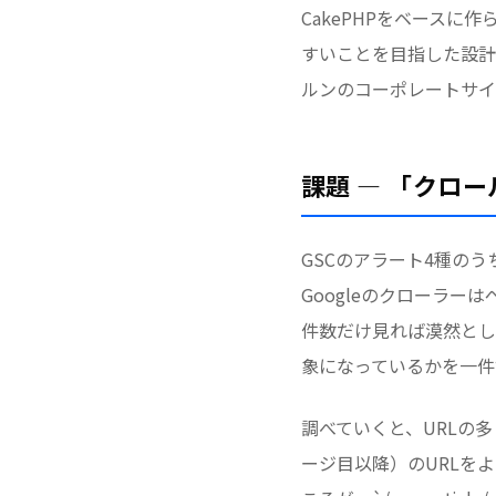
CakePHPをベース
すいことを目指した設計
ルンのコーポレートサイト
課題 — 「クロ
GSCのアラート4種の
Googleのクローラ
件数だけ見れば漠然とし
象になっているかを一件
調べていくと、URLの多く
ージ目以降）のURLをよく見