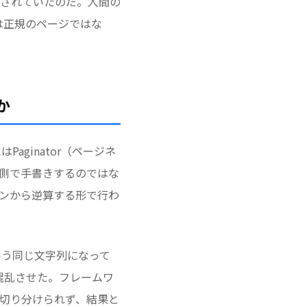
二重に出力されていたのだ。人間の
れは正規のページではな
か
Paginator（ページネ
ト側で手書きするのではな
ーンから逆算する形で行わ
」という同じ文字列になって
を混乱させた。フレームワ
く切り分けられず、結果と