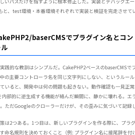
正しいパスだけを指すように根本修正した。実装とデバッグエ
のもと、test環境・本番環境それぞれで実装と検証を完走させて
kePHP2/baserCMSでプラグイン名と
ール
践的な教訓はシンプルだ。CakePHP2ベースのbaserCMS
中の主要コントローラ名を同じ文字列にしない、というルール
ていると、開発中は何の問題も起きない。動作確認も一見正常
にURLを内部的に逆生成する機能が絡んだ瞬間に、静かに壊れる。
。ただGoogleのクローラーだけが、その歪みに気づいて記録
策は2つある。1つ目は、新しいプラグインを作る際に、プラ
す命名規則を決めておくこと（例: プラグイン名に接尾辞を付