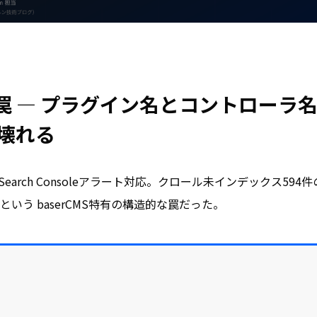
Sの罠 — プラグイン名とコントローラ
に壊れる
gle Search Consoleアラート対応。クロール未インデックス5
いう baserCMS特有の構造的な罠だった。
）