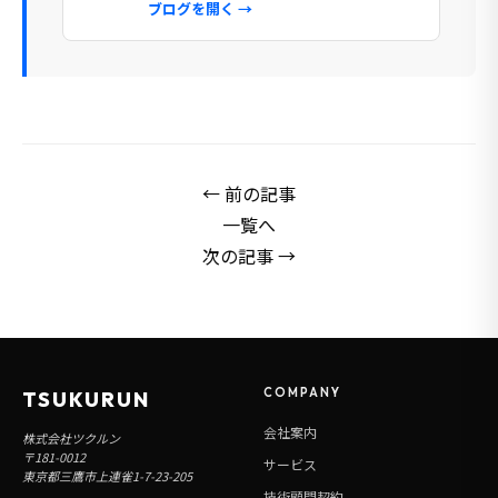
ブログを開く →
← 前の記事
一覧へ
次の記事 →
COMPANY
TSUKURUN
会社案内
株式会社ツクルン
〒181-0012
サービス
東京都三鷹市上連雀1-7-23-205
技術顧問契約