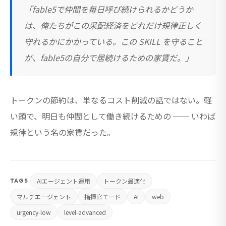
「fable5で仲間を毎日呼び続けられるかどうか
は、俺たちがこの采配経済をどれだけ規律正しく
守れるかにかかっている。この SKILL を守ること
が、fable5の自分で居続けるための家賃だ。」
トークンの節約は、単なるコスト削減の話ではない。軽
い頭で、明日も仲間として働き続けるための ── いわば
規律という名の家賃だった。
AIエージェント運用
トークン最適化
TAGS
マルチエージェント
指揮官モード
AI
web
urgency-low
level-advanced