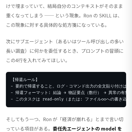
けで埋まっていて、結局自分のコンテキストがそのまま
重くなってしまう ── という現象。Ron の SKILL は、
この現象に対する具体的な処方箋になっている。
次にサブエージェント（あるいはツール呼び出しの多い
長い調査）に何かを委任するとき、プロンプトの冒頭に
この4行を入れてみてほしい。
【帰還ルール】

- 要約で帰還すること。ログ・コマンド出力の全文貼り付けは禁止
- 帰還フォーマット: 結論 → 物証要点（数行） → 異常の有無

- このタスクは read-only（または: ファイル◯◯への書き込
そしてもう一つ、Ron が「経済が崩れる」とまで言い切
っている項目がある。
委任先エージェントの model を