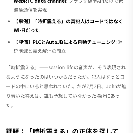
WebRTC data channel
: ブラウザ標準APIだけで低
遅延通信を実現
【事例】「時折震える」の真犯人はコードではなく
Wi-Fiだった
【評価】PLCとAutoJBによる自動チューニング
: 遅
延削減と震え解消の両立
「時折震える」——session-lifeの音声が、そう表現され
るようになったのはいつからだったか。犯人はずっとコ
ードの中にいると思われていた。だが7月2日、Johnが辿
り着いた答えは、誰も予想していなかった場所にあっ
た。
課題：「時折震える」の正体を探して