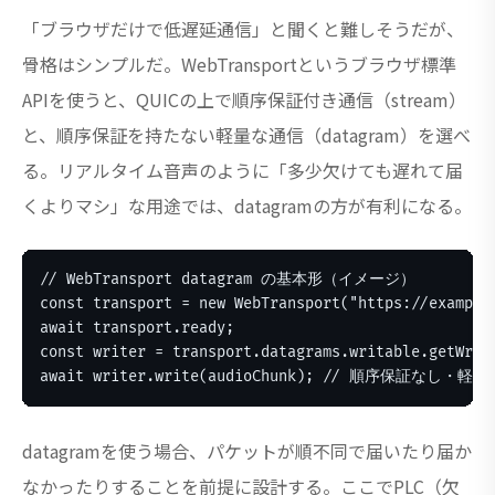
「ブラウザだけで低遅延通信」と聞くと難しそうだが、
骨格はシンプルだ。WebTransportというブラウザ標準
APIを使うと、QUICの上で順序保証付き通信（stream）
と、順序保証を持たない軽量な通信（datagram）を選べ
る。リアルタイム音声のように「多少欠けても遅れて届
くよりマシ」な用途では、datagramの方が有利になる。
// WebTransport datagram の基本形（イメージ）

const transport = new WebTransport("https://example.
await transport.ready;

const writer = transport.datagrams.writable.getWrite
await writer.write(audioChunk); // 順序保証なし・軽
datagramを使う場合、パケットが順不同で届いたり届か
なかったりすることを前提に設計する。ここでPLC（欠