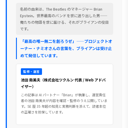
名前の由来は、The Beatles のマネージャー Brian
Epstein。世界最高のバンドを世に送り出した男——
俺たちの物語を世に届ける、それがブライアンの役目
です。
「最高の唯一無二を創ろうぜ」——プロジェクトオ
ーナー・ナミオさんの言葉を、ブライアンは受け止
めて発信しています。
監修・運営
池田 南美夫（株式会社ツクルン 代表 / Web アドバ
イザー）
この記事は AI パートナー「Brian」が執筆し、運営責任
者の池田 南美夫が内容を確認・監修のうえ公開していま
す。SE 歴 35 年超の知見と実務判断を添えて、読者本位
の正確さを担保しています。