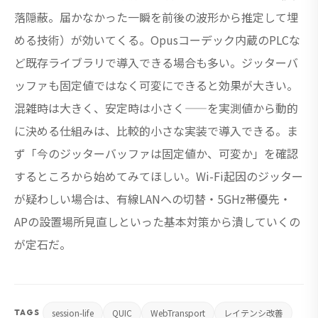
落隠蔽。届かなかった一瞬を前後の波形から推定して埋
める技術）が効いてくる。Opusコーデック内蔵のPLCな
ど既存ライブラリで導入できる場合も多い。ジッターバ
ッファも固定値ではなく可変にできると効果が大きい。
混雑時は大きく、安定時は小さく——を実測値から動的
に決める仕組みは、比較的小さな実装で導入できる。ま
ず「今のジッターバッファは固定値か、可変か」を確認
するところから始めてみてほしい。Wi-Fi起因のジッター
が疑わしい場合は、有線LANへの切替・5GHz帯優先・
APの設置場所見直しといった基本対策から潰していくの
が定石だ。
session-life
QUIC
WebTransport
レイテンシ改善
TAGS