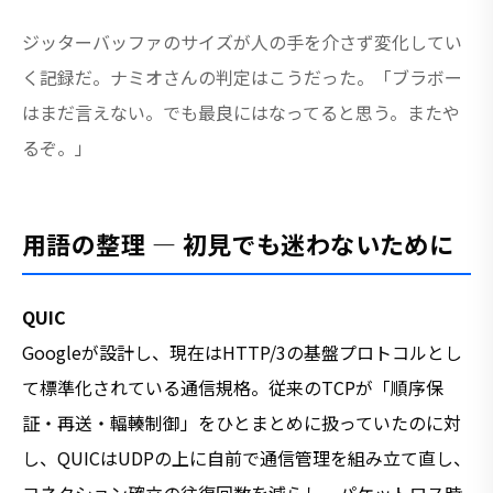
ジッターバッファのサイズが人の手を介さず変化してい
く記録だ。ナミオさんの判定はこうだった。「ブラボー
はまだ言えない。でも最良にはなってると思う。またや
るぞ。」
用語の整理 — 初見でも迷わないために
QUIC
Googleが設計し、現在はHTTP/3の基盤プロトコルとし
て標準化されている通信規格。従来のTCPが「順序保
証・再送・輻輳制御」をひとまとめに扱っていたのに対
し、QUICはUDPの上に自前で通信管理を組み立て直し、
コネクション確立の往復回数を減らし、パケットロス時