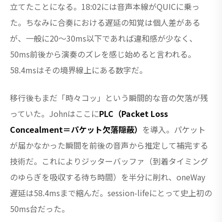
立てたことになる。18:02には音声本線がQUICに乗っ
た。ちなみに合奏における遅延の知覚は個人差がある
が、一般に20〜30ms以下であれば違和感が少なく、
50ms前後から演奏のズレを感じ始めると言われる。
58.4msはその境界線上にある数字だ。
移行後もまだ「時々コッ」という瞬間的な音の欠落が残
っていた。Johnはここに
PLC（Packet Loss
Concealment＝パケット欠落隠蔽）
を導入。パケット
が届かなかった瞬間を前後の音声から推定して補完する
技術だ。これによりジッターバッファ（到着タイミング
のゆらぎを吸収する待ち時間）を半分に削れ、oneWay
遅延は58.4msまで縮んだ。session-lifeにとって史上初の
50ms台だった。