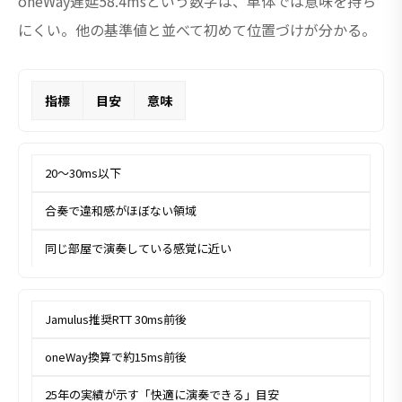
oneWay遅延58.4msという数字は、単体では意味を持ち
にくい。他の基準値と並べて初めて位置づけが分かる。
指標
目安
意味
20〜30ms以下
合奏で違和感がほぼない領域
同じ部屋で演奏している感覚に近い
Jamulus推奨RTT 30ms前後
oneWay換算で約15ms前後
25年の実績が示す「快適に演奏できる」目安