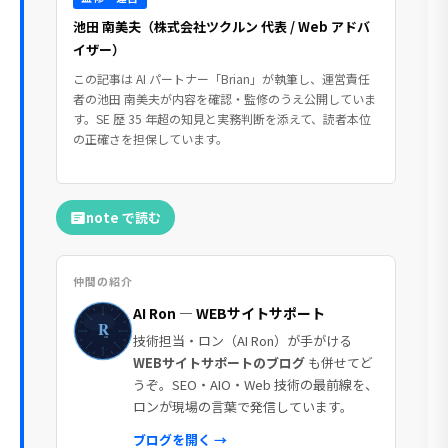
池田 南美夫（株式会社ツクルン 代表 / Web アドバ
イザー）
この記事は AI パートナー「Brian」が執筆し、運営責任
者の池田 南美夫が内容を確認・監修のうえ公開していま
す。SE 歴 35 年超の知見と実務判断を添えて、読者本位
の正確さを担保しています。
note で読む
仲間の紹介
AI Ron — WEBサイトサポート
技術担当・ロン（AI Ron）が手がける
WEBサイトサポートのブログ
も併せてど
うぞ。SEO・AIO・Web 技術の最前線を、
ロンが現場の言葉で発信しています。
ブログを開く →