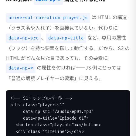
は HTML の構造
universal narration-player.js
（クラス名や入れ子）を直接見ていない。代わりに
、
など、専用の属性
data-np-src
data-np-title
（フック）を持つ要素を探して動作する。だから、S2 の
HTML がどんな見た目であっても、その要素に
の属性を付ければ——JS 側にとっては
data-np-*
「普通の朗読プレイヤーの要素」に見える。
<!-- S1: シンプルバー型 -->

<div class="player-s1"

     data-np-src="/audio/ep01.mp3"

     data-np-title="Episode 01">

  <button class="play-btn">▶</button>

  <div class="timeline"></div>
