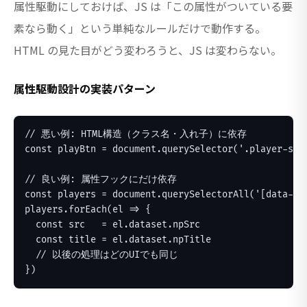
属性駆動にしておけば、JS は「この属性がついている要
素なら動く」という単純なルールだけで動作する。
HTML の見た目がどう変わろうと、JS は変わらない。
属性駆動設計の実装パターン
// 悪い例: HTML構造（クラス名・入れ子）に依存

const playBtn = document.querySelector('.player-s1 .
// 良い例: 属性フックにだけ依存

const players = document.querySelectorAll('[data-np-
players.forEach(el => {

  const src   = el.dataset.npSrc

  const title = el.dataset.npTitle

  // 以後の処理はどのUIでも同じ

})