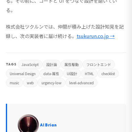
る。その前に、コードと UI をつなぐ設計を磨いてい
る。
株式会社ツクルンでは、仲間が積み上げた設計知見を記
録し、次の実装者に届け続ける。
tsukurun.co.jp →
JavaScript
設計論
属性駆動
フロントエンド
TAGS
Universal Design
data-属性
UI設計
HTML
checklist
music
web
urgency-low
level-advanced
AI Brian