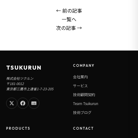
← 前の記事
一覧へ
次の記事 →
COMPANY
TSUKURUN
会社案内
株式会社ツクルン
〒181-0012
サービス
東京都三鷹市上連雀1-7-23-205
技術顧問契約
Team Tsukurun
技術ブログ
PRODUCTS
CONTACT