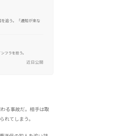
原因を追う。「通知が来な
インフラを担う。
近日公開
関わる事故だ。相手は取
られてしまう。
の二重送信の犯人を追い詰