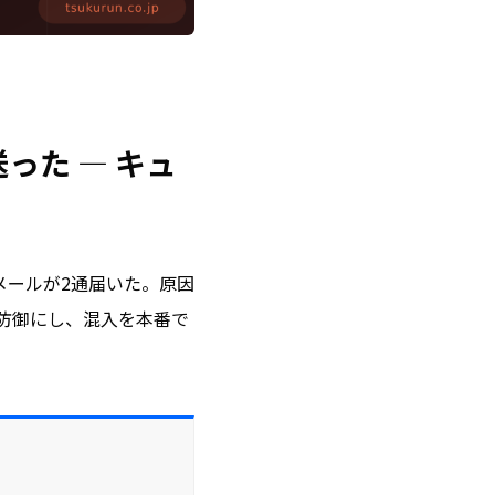
った — キュ
メールが2通届いた。原因
防御にし、混入を本番で