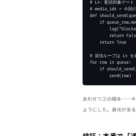
# L4: 配信対象ゲート
# media_ids =
def should_send(que
    if queue_row.me
        log("block
        return F
    return True

# 送信ループは L4 
for row in queue:

    if should_send(
        send(row)
あわせて③の根本──キ
ようにした。身元がある
検証：本番で「通