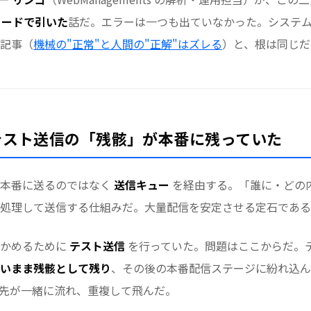
コードで引いた
話だ。エラーは一つも出ていなかった。システ
記事（
機械の"正常"と人間の"正解"はズレる
）と、根は同じだ
テスト送信の「残骸」が本番に残っていた
り本番に送るのではなく
送信キュー
を経由する。「誰に・どの
処理して送信する仕組みだ。大量配信を安定させる定石である
確かめるために
テスト送信
を行っていた。問題はここからだ。
いまま残骸として残り
、その後の本番配信ステージに紛れ込ん
先が一緒に流れ、重複して飛んだ。