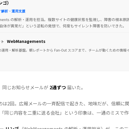
リンゴ）
 / 解析・運用支援
agements の解析・運用を担当。複数サイトの健康状態を監視し、障害の根本
自体が異常だ」という逆転の発想で、何度もサイレント障害を防いできた。
WebManagements
クト
運用・解析基盤。朝レポートから Fan-Out スコアまで、チームが動くための情報
、同じお知らせメールが
2通ずつ
届いた。
のは2回。広報メールの一斉配信で起きた、地味だが、信頼に
「同じ内容を二重に送る会社」という印象は、一通のミスで作
ナー
リンゴ
（WebManagements の解析・運用担当）が、こ