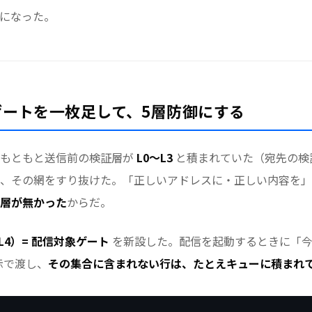
になった。
ートを一枚足して、5層防御にする
、もともと送信前の検証層が
L0〜L3
と積まれていた（宛先の検
、その網をすり抜けた。「正しいアドレスに・正しい内容を」
層が無かった
からだ。
L4）= 配信対象ゲート
を新設した。配信を起動するときに「今
示で渡し、
その集合に含まれない行は、たとえキューに積まれ