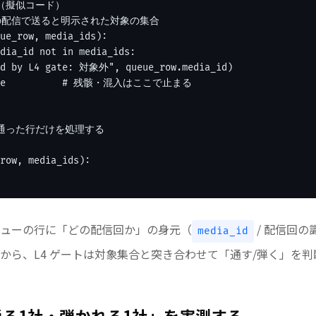
（擬似コード）

 今回の配信で送ると明示された対象の集合

ue_row, media_ids):

dia_id not in media_ids:

ed by L4 gate: 対象外", queue_row.media_id)

alse          # 残骸・混入はここで止まる

を通った行だけを処理する

row, media_ids):

ューの行に「どの配信回か」の身元（
/ 配信回
media_id
から、L4 ゲートは対象集合と突き合わせて「通す/弾く」を判
る1社・弾かれる1社」を実測する