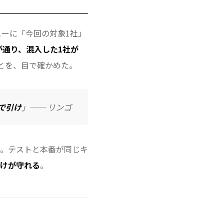
ューに「今回の対象1社」
が通り、混入した1社が
とを、目で確かめた。
で引け
」── リンゴ
。テストと本番が同じキ
けが守れる
。